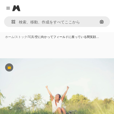
Magnific
Close menu
画像で
ホーム
/
ストック
/
写真
/
空に向かってフィールドに座っている間笑顔…
Premium