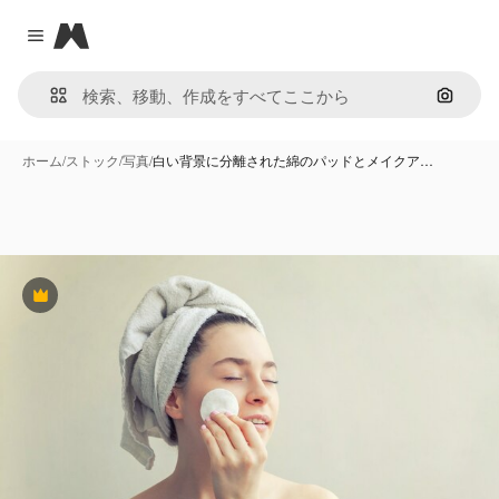
Magnific
Close menu
画像で
ホーム
/
ストック
/
写真
/
白い背景に分離された綿のパッドとメイクア…
Premium