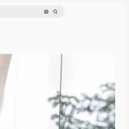
画像で検索
検索