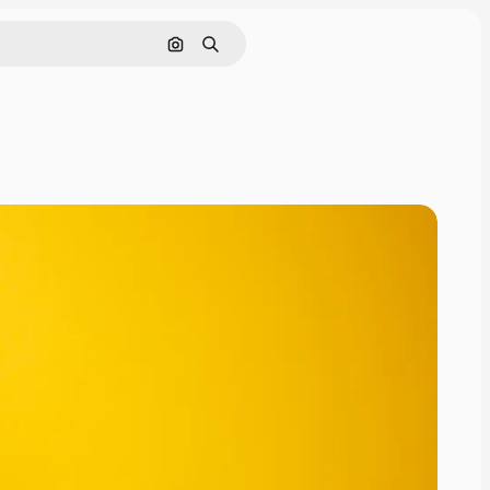
画像で検索
検索