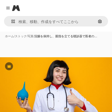
Magnific
Close menu
画像で
ホーム
/
ストック
/
写真
/
浣腸を保持し、親指を立てる聴診器で医者の…
Premium