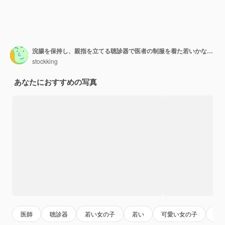
浣腸を保持し、親指を立てる聴診器で医者の制服を着た若いかなり白人の女の子の笑顔
stockking
あなたにおすすめの写真
医師
聴診器
若い女の子
若い
可愛い女の子
女