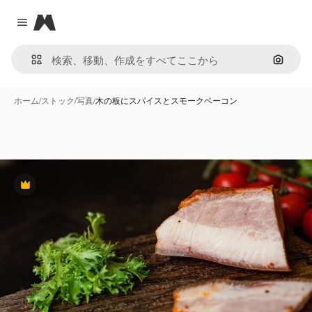
Magnific
Close menu
画像で
ホーム
/
ストック
/
写真
/
木の板にスパイスとスモークベーコン
Premium