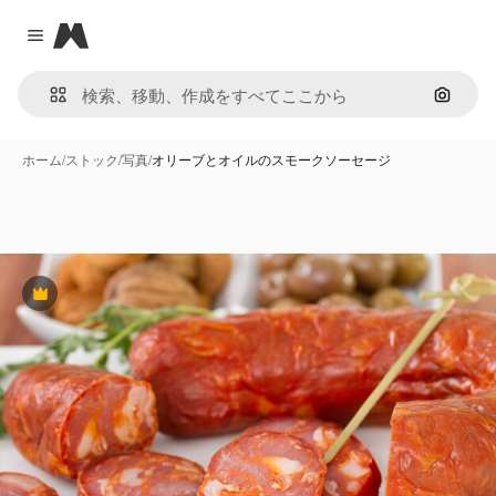
Magnific
Close menu
画像で
ホーム
/
ストック
/
写真
/
オリーブとオイルのスモークソーセージ
Premium