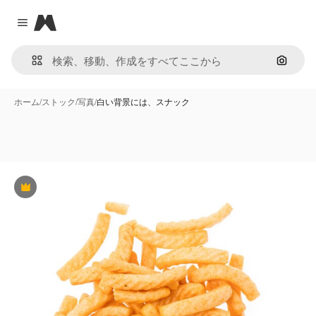
Magnific
Close menu
画像で
ホーム
/
ストック
/
写真
/
白い背景には、スナック
Premium