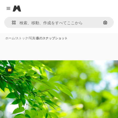
Magnific
Close menu
画像で
ホーム
/
ストック
/
写真
/
森のスナップショット
Premium