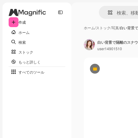
作成
ホーム
/
ストック
/
写真
/
白い背景
ホーム
検索
白い背景で隔離のスナウ
user14901510
ストック
もっと詳しく
Premium
すべてのツール