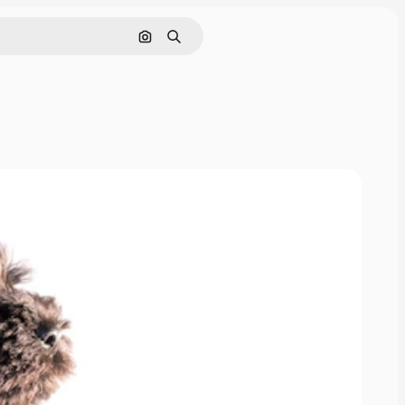
画像で検索
検索