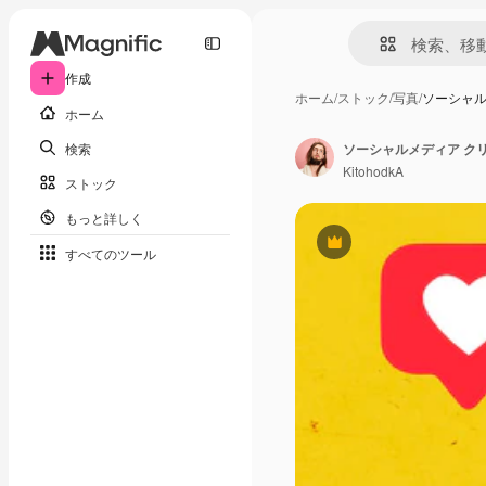
作成
ホーム
/
ストック
/
写真
/
ソーシャル
ホーム
検索
KitohodkA
ストック
もっと詳しく
Premium
すべてのツール