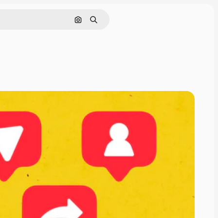
画像で検索
検索