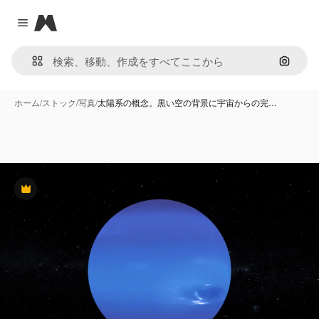
Magnific
Close menu
画像で
ホーム
/
ストック
/
写真
/
太陽系の概念。黒い空の背景に宇宙からの完…
Premium