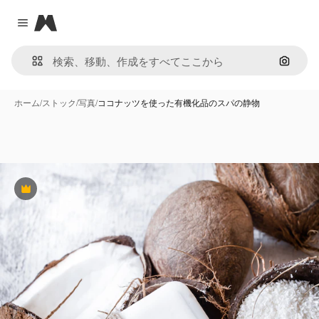
Magnific
Close menu
画像で
ホーム
/
ストック
/
写真
/
ココナッツを使った有機化品のスパの静物
Premium