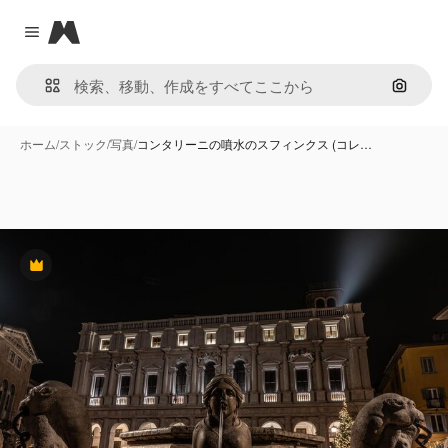
Magnific
Close menu
画像で
ホーム
/
ストック
/
写真
/
コンタリーニの噴水のスフィンクス (コレ…
Premium