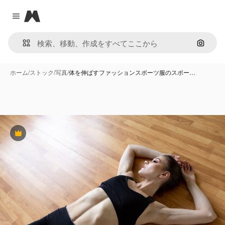
Magnific
Close menu
画像で
ホーム
/
ストック
/
写真
/
体を伸ばすファッションスポーツ服のスポー…
Premium