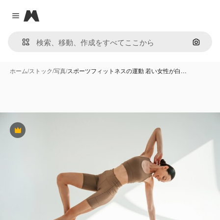
Magnific
Close menu
画像で
ホーム
/
ストック
/
写真
/
スポーツフィットネスの運動 若い女性が白…
Premium