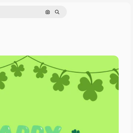
画像で検索
検索