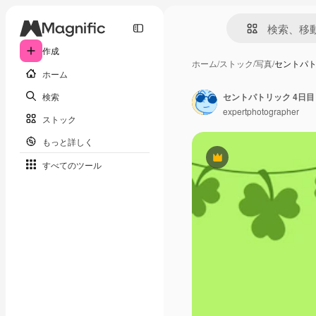
作成
ホーム
/
ストック
/
写真
/
セントパト
ホーム
検索
セントパトリック 4日目
expertphotographer
ストック
もっと詳しく
Premium
すべてのツール