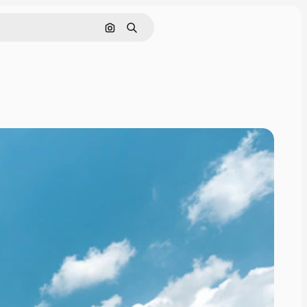
画像で検索
検索