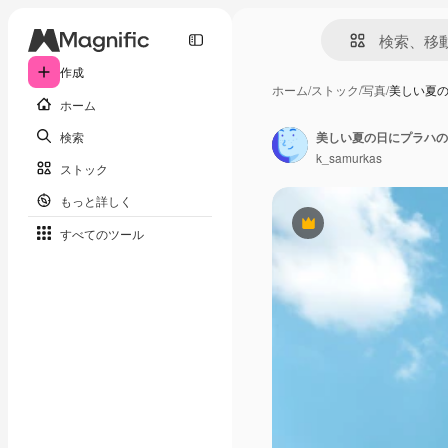
作成
ホーム
/
ストック
/
写真
/
美しい夏
ホーム
検索
美しい夏の日にプラハの
k_samurkas
ストック
もっと詳しく
Premium
すべてのツール