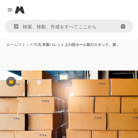
Magnific
Close menu
画像で
ホーム
/
ストック
/
写真
/
木製パレット上の段ボール箱のスタック。貨…
Premium