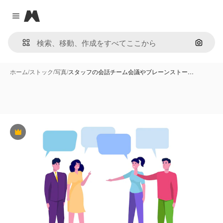
Magnific
Close menu
画像で
ホーム
/
ストック
/
写真
/
スタッフの会話チーム会議やブレーンストー…
Premium