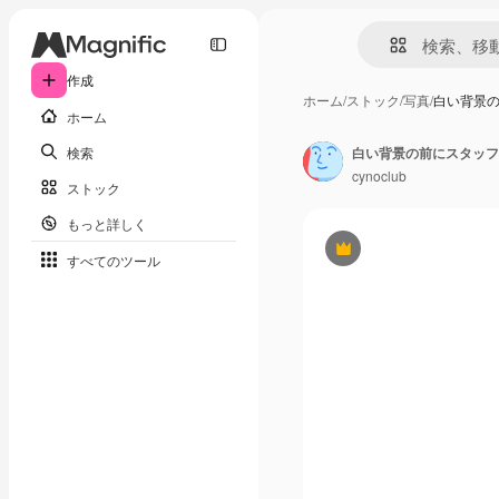
作成
ホーム
/
ストック
/
写真
/
白い背景
ホーム
検索
白い背景の前にスタッフ
cynoclub
ストック
もっと詳しく
Premium
すべてのツール