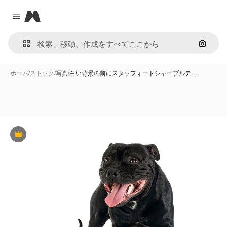
Magnific
Close menu
画像で
ホーム
/
ストック
/
写真
/
白い背景の前にスタッフォードシャーブルテ…
Premium