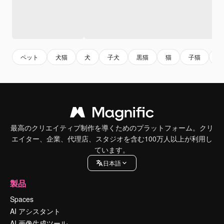
ペット
犬猫
犬
子犬
黒猫
猫
子猫
猫
最高のクリエイティブ制作を導くためのプラットフォーム。クリ
エイター、企業、代理店、スタジオを含む100万人以上が利用し
ています。
日本語
製品
Spaces
AI アシスタント
AI 画像生成ツール