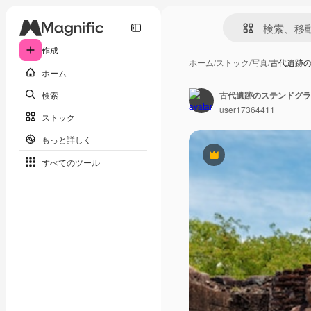
作成
ホーム
/
ストック
/
写真
/
古代遺跡
ホーム
検索
古代遺跡のステンドグラ
user17364411
ストック
もっと詳しく
Premium
すべてのツール