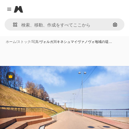
Magnific
Close menu
画像で
ホーム
/
ストック
/
写真
/
ヴォルガ川キネシュマイヴァノヴォ地域の堤…
Premium