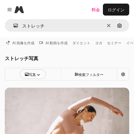
Magnific
料金
ログイン
Close menu
消去
画像で
AI 画像を作成
AI 動画を作成
ダイエット
ヨガ
セミナー
イベ
ストレッチ写真
写真
検索フィルター