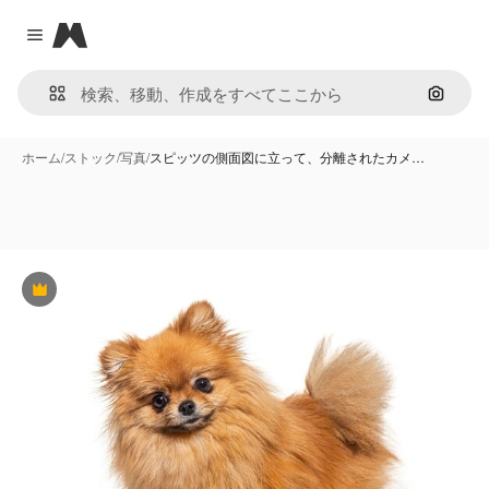
Magnific
Close menu
画像で
ホーム
/
ストック
/
写真
/
スピッツの側面図に立って、分離されたカメ…
Premium