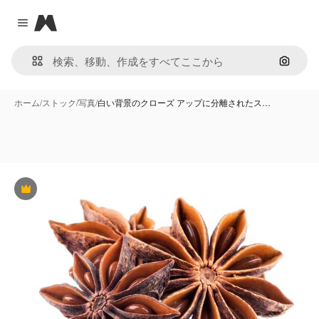
Magnific
Close menu
画像で
ホーム
/
ストック
/
写真
/
白い背景のクローズ アップに分離されたス…
Premium