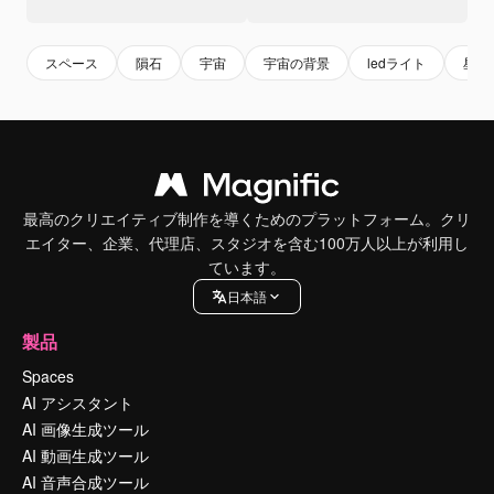
スペース
隕石
宇宙
宇宙の背景
ledライト
星
最高のクリエイティブ制作を導くためのプラットフォーム。クリ
エイター、企業、代理店、スタジオを含む100万人以上が利用し
ています。
日本語
製品
Spaces
AI アシスタント
AI 画像生成ツール
AI 動画生成ツール
AI 音声合成ツール