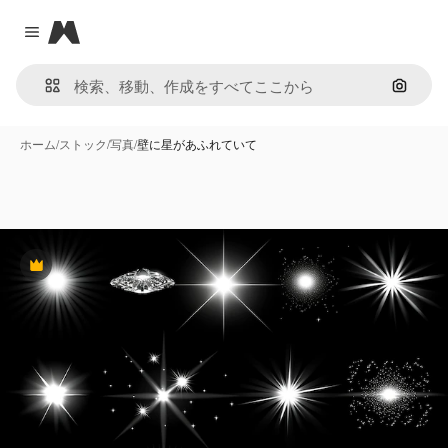
Magnific
Close menu
画像で
ホーム
/
ストック
/
写真
/
壁に星があふれていて
Premium