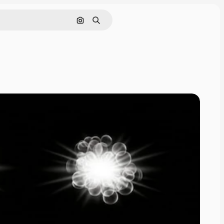
画像で検索
検索