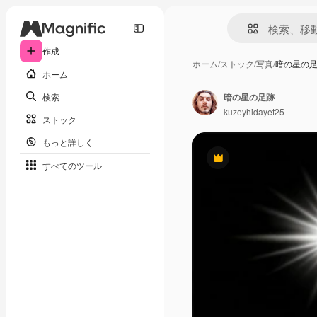
作成
ホーム
/
ストック
/
写真
/
暗の星の
ホーム
検索
暗の星の足跡
kuzeyhidayet25
ストック
もっと詳しく
Premium
すべてのツール