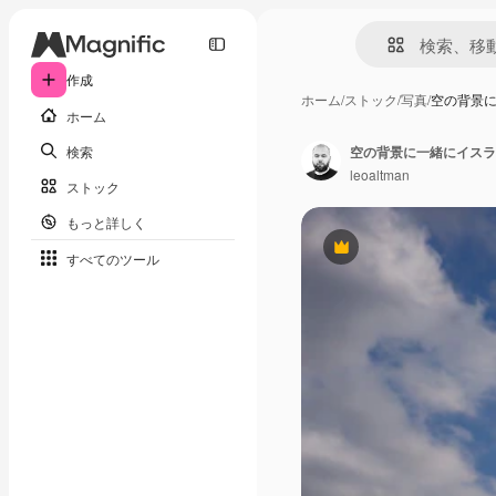
作成
ホーム
/
ストック
/
写真
/
空の背景
ホーム
検索
空の背景に一緒にイスラ
leoaltman
ストック
もっと詳しく
Premium
すべてのツール