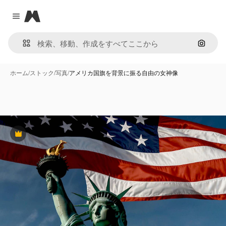
Magnific
Close menu
画像で
ホーム
/
ストック
/
写真
/
アメリカ国旗を背景に振る自由の女神像
Premium