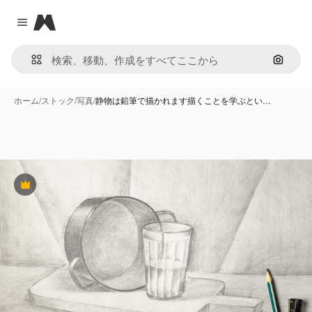
Magnific
Close menu
画像で
ホーム
/
ストック
/
写真
/
静物は鉛筆で描かれます描くことを学ぶとい…
Premium