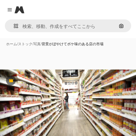
Magnific
Close menu
画像で
ホーム
/
ストック
/
写真
/
背景がぼやけてボケ味のある店の市場
Premium