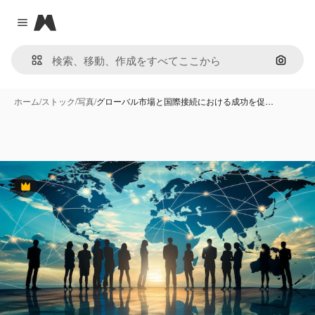
Magnific
Close menu
画像で
ホーム
/
ストック
/
写真
/
グローバル市場と国際接続における成功を促…
Premium