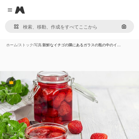
Magnific
Close menu
画像で
ホーム
/
ストック
/
写真
/
新鮮なイチゴの隣にあるガラスの瓶の中のイ…
Premium