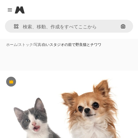
Magnific
Close menu
画像で
ホーム
/
ストック
/
写真
/
白いスタジオの前で野良猫とチワワ
Premium