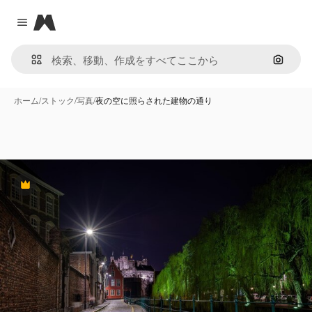
Magnific
Close menu
画像で
ホーム
/
ストック
/
写真
/
夜の空に照らされた建物の通り
Premium