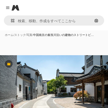
Magnific
Close menu
画像で
ホーム
/
ストック
/
写真
/
中国南京の秦淮川沿いの建物のストリートビ…
Premium