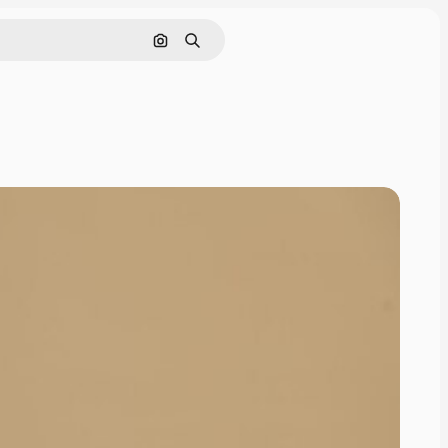
画像で検索
検索