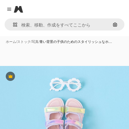
Magnific
Close menu
画像で
ホーム
/
ストック
/
写真
/
青い背景の子供のためのスタイリッシュなホ…
Premium