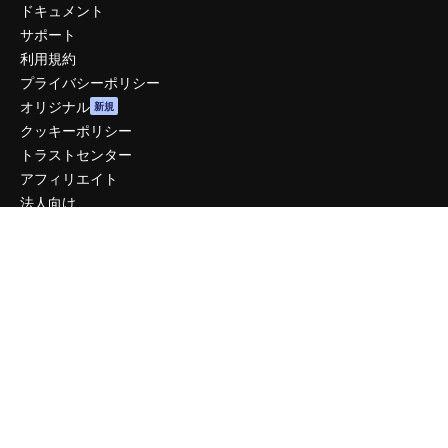
ドキュメント
サポート
利用規約
プライバシーポリシー
オリジナル
新規
クッキーポリシー
トラストセンター
アフィリエイト
法人向け
運営
料金
会社概要
Reviews
採用情報
検索トレンド
ブログ
イベント