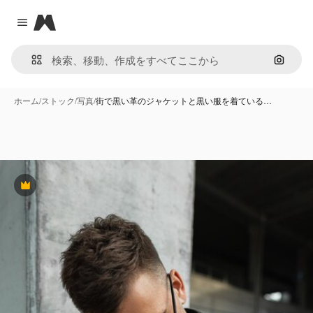
Magnific
Close menu
画像で
ホーム
/
ストック
/
写真
/
街で黒い革のジャケットと黒い服を着ている…
Premium