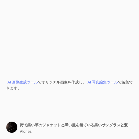
AI 画像生成ツール
でオリジナル画像を作成し、
AI 写真編集ツール
で編集で
きます。
街で黒い革のジャケットと黒い服を着ている黒いサングラスと髪のスタイリッシュなストリートマンモデルアーバン男性スタイルの服を見てください
Alones