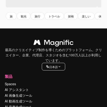
旅
観光
旅行
トラベル
探検
楽しい
休暇
最高のクリエイティブ制作を導くためのプラットフォーム。クリ
エイター、企業、代理店、スタジオを含む100万人以上が利用し
ています。
日本語
製品
Spaces
AI アシスタント
AI 画像生成ツール
AI 動画生成ツール
AI 音声合成ツール