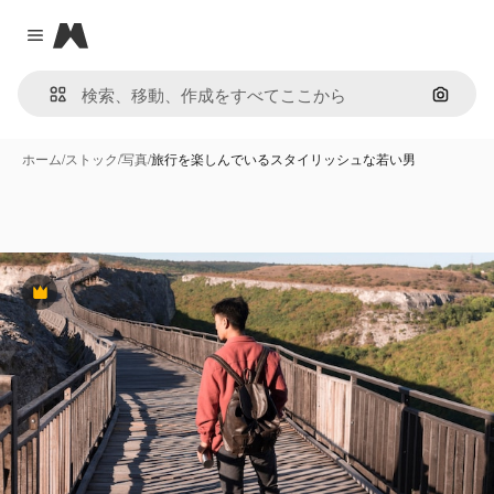
Magnific
Close menu
画像で
ホーム
/
ストック
/
写真
/
旅行を楽しんでいるスタイリッシュな若い男
Premium