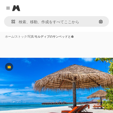
Magnific
Close menu
画像で
ホーム
/
ストック
/
写真
/
モルディブのサンベッドと傘
Premium