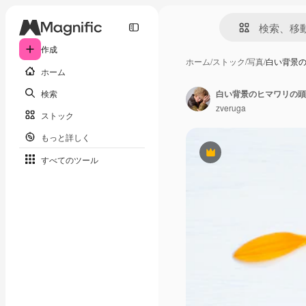
作成
ホーム
/
ストック
/
写真
/
白い背景
ホーム
検索
zveruga
ストック
もっと詳しく
Premium
すべてのツール