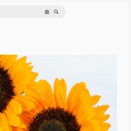
画像で検索
検索