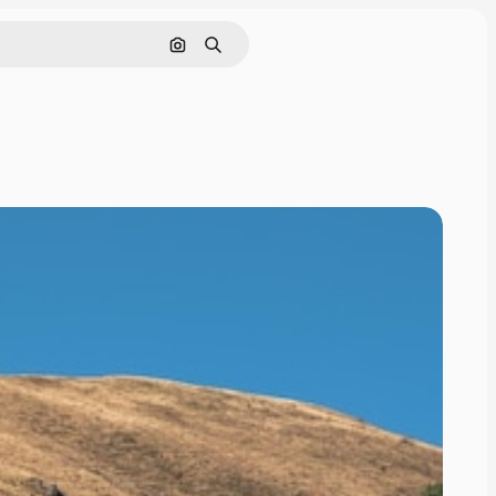
画像で検索
検索