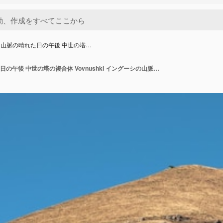
山脈の晴れた日の午後 中世の塔…
コーカサス山脈の晴れた日の午後 中世の塔の複合体 Vovnushki イングーシの山脈の端に位置する本格的な中世の城型の塔の村の 1 つ