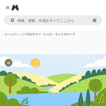
Magnific
Close menu
画像で
ホーム
/
ストック
/
写真
/
サニー・レイク・ランドスケープ
Premium