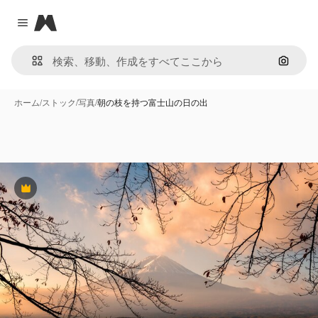
Magnific
Close menu
画像で
ホーム
/
ストック
/
写真
/
朝の枝を持つ富士山の日の出
Premium