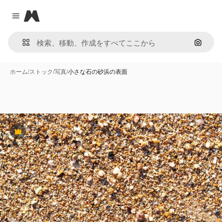
Magnific
Close menu
画像で
ホーム
/
ストック
/
写真
/
小さな石の砂浜の表面
Premium