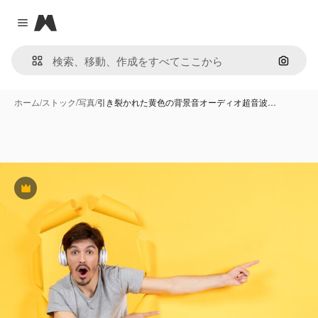
Magnific
Close menu
画像で
ホーム
/
ストック
/
写真
/
引き裂かれた黄色の背景音オーディオ超音波…
Premium