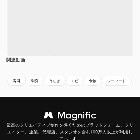
関連動画
Premium
Premium
AIによって生成されました。
Premium
Premium
AIによっ
寿司
刺身
うなぎ
エビ
食物
シーフード
最高のクリエイティブ制作を導くためのプラットフォーム。クリ
エイター、企業、代理店、スタジオを含む100万人以上が利用し
ています。