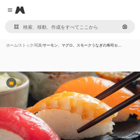
Magnific
Close menu
画像で
ホーム
/
ストック
/
写真
/
サーモン、マグロ、スモークうなぎの寿司セ…
Premium